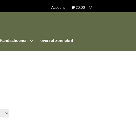
Account
€0.00
Handschoenen
overzet zonnebril